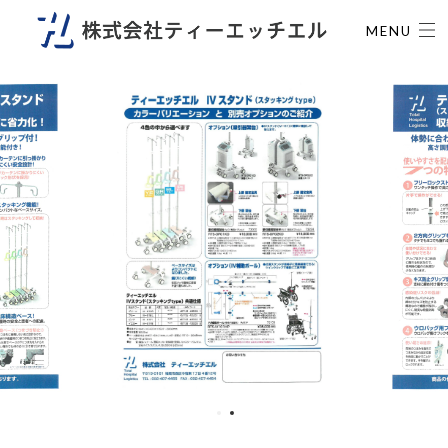
-->
MENU