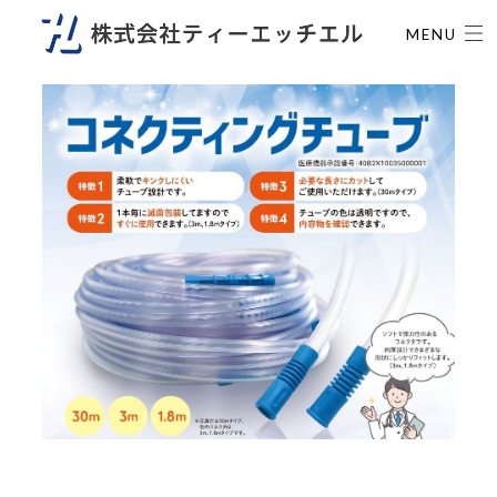
-->
MENU