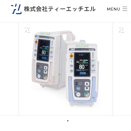
-->
MENU